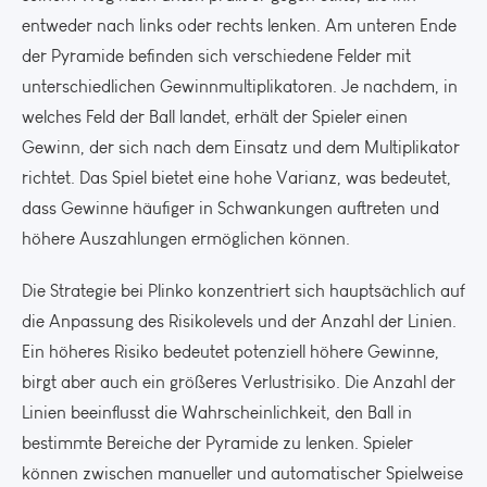
entweder nach links oder rechts lenken. Am unteren Ende
der Pyramide befinden sich verschiedene Felder mit
unterschiedlichen Gewinnmultiplikatoren. Je nachdem, in
welches Feld der Ball landet, erhält der Spieler einen
Gewinn, der sich nach dem Einsatz und dem Multiplikator
richtet. Das Spiel bietet eine hohe Varianz, was bedeutet,
dass Gewinne häufiger in Schwankungen auftreten und
höhere Auszahlungen ermöglichen können.
Die Strategie bei Plinko konzentriert sich hauptsächlich auf
die Anpassung des Risikolevels und der Anzahl der Linien.
Ein höheres Risiko bedeutet potenziell höhere Gewinne,
birgt aber auch ein größeres Verlustrisiko. Die Anzahl der
Linien beeinflusst die Wahrscheinlichkeit, den Ball in
bestimmte Bereiche der Pyramide zu lenken. Spieler
können zwischen manueller und automatischer Spielweise