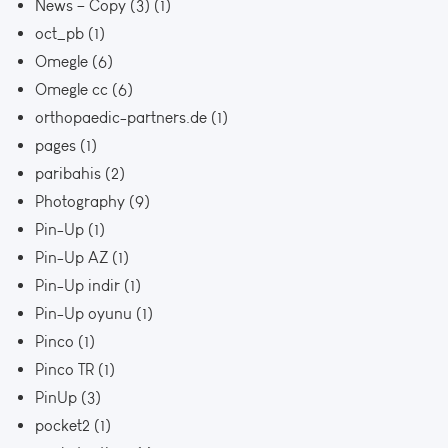
News – Copy (3)
(1)
oct_pb
(1)
Omegle
(6)
Omegle cc
(6)
orthopaedic-partners.de
(1)
pages
(1)
paribahis
(2)
Photography
(9)
Pin-Up
(1)
Pin-Up AZ
(1)
Pin-Up indir
(1)
Pin-Up oyunu
(1)
Pinco
(1)
Pinco TR
(1)
PinUp
(3)
pocket2
(1)