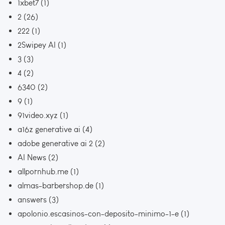
1xbet7
(1)
2
(26)
222
(1)
2Swipey AI
(1)
3
(3)
4
(2)
6340
(2)
9
(1)
91video.xyz
(1)
a16z generative ai
(4)
adobe generative ai 2
(2)
AI News
(2)
allpornhub.me
(1)
almas-barbershop.de
(1)
answers
(3)
apolonio.escasinos-con-deposito-minimo-1-e
(1)