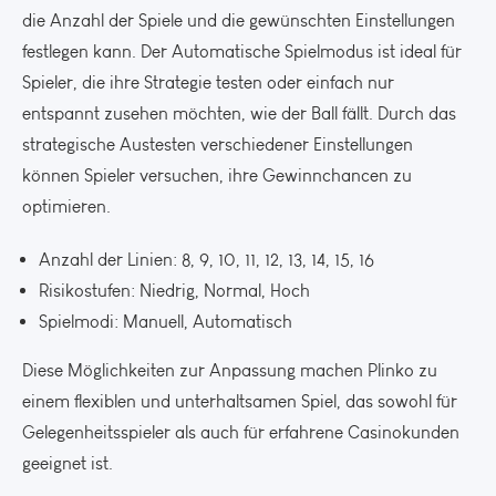
die Anzahl der Spiele und die gewünschten Einstellungen
festlegen kann. Der Automatische Spielmodus ist ideal für
Spieler, die ihre Strategie testen oder einfach nur
entspannt zusehen möchten, wie der Ball fällt. Durch das
strategische Austesten verschiedener Einstellungen
können Spieler versuchen, ihre Gewinnchancen zu
optimieren.
Anzahl der Linien: 8, 9, 10, 11, 12, 13, 14, 15, 16
Risikostufen: Niedrig, Normal, Hoch
Spielmodi: Manuell, Automatisch
Diese Möglichkeiten zur Anpassung machen Plinko zu
einem flexiblen und unterhaltsamen Spiel, das sowohl für
Gelegenheitsspieler als auch für erfahrene Casinokunden
geeignet ist.