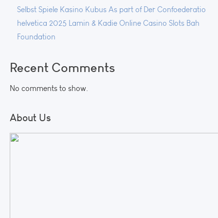
Selbst Spiele Kasino Kubus As part of Der Confoederatio
helvetica 2025 Lamin & Kadie Online Casino Slots Bah
Foundation
Recent Comments
No comments to show.
About Us