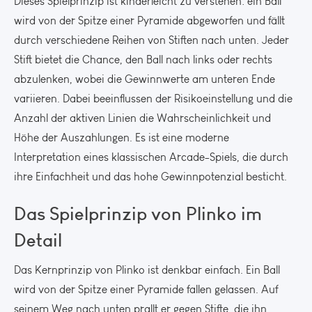
Dieses Spielprinzip ist kinderleicht zu verstehen: ein Ball
wird von der Spitze einer Pyramide abgeworfen und fällt
durch verschiedene Reihen von Stiften nach unten. Jeder
Stift bietet die Chance, den Ball nach links oder rechts
abzulenken, wobei die Gewinnwerte am unteren Ende
variieren. Dabei beeinflussen der Risikoeinstellung und die
Anzahl der aktiven Linien die Wahrscheinlichkeit und
Höhe der Auszahlungen. Es ist eine moderne
Interpretation eines klassischen Arcade-Spiels, die durch
ihre Einfachheit und das hohe Gewinnpotenzial besticht.
Das Spielprinzip von Plinko im
Detail
Das Kernprinzip von Plinko ist denkbar einfach. Ein Ball
wird von der Spitze einer Pyramide fallen gelassen. Auf
seinem Weg nach unten prallt er gegen Stifte, die ihn