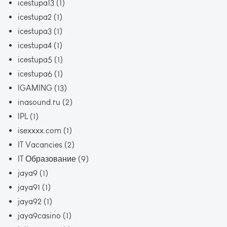
icestupa13
(1)
icestupa2
(1)
icestupa3
(1)
icestupa4
(1)
icestupa5
(1)
icestupa6
(1)
IGAMING
(13)
inasound.ru
(2)
IPL
(1)
isexxxx.com
(1)
IT Vacancies
(2)
IT Образование
(9)
jaya9
(1)
jaya91
(1)
jaya92
(1)
jaya9casino
(1)