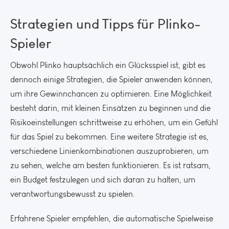
Strategien und Tipps für Plinko-
Spieler
Obwohl Plinko hauptsächlich ein Glücksspiel ist, gibt es
dennoch einige Strategien, die Spieler anwenden können,
um ihre Gewinnchancen zu optimieren. Eine Möglichkeit
besteht darin, mit kleinen Einsätzen zu beginnen und die
Risikoeinstellungen schrittweise zu erhöhen, um ein Gefühl
für das Spiel zu bekommen. Eine weitere Strategie ist es,
verschiedene Linienkombinationen auszuprobieren, um
zu sehen, welche am besten funktionieren. Es ist ratsam,
ein Budget festzulegen und sich daran zu halten, um
verantwortungsbewusst zu spielen.
Erfahrene Spieler empfehlen, die automatische Spielweise