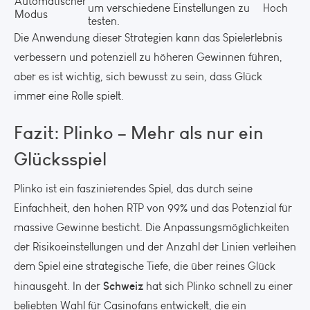
Automatischer
um verschiedene Einstellungen zu
Hoch
Modus
testen.
Die Anwendung dieser Strategien kann das Spielerlebnis
verbessern und potenziell zu höheren Gewinnen führen,
aber es ist wichtig, sich bewusst zu sein, dass Glück
immer eine Rolle spielt.
Fazit: Plinko – Mehr als nur ein
Glücksspiel
Plinko ist ein faszinierendes Spiel, das durch seine
Einfachheit, den hohen RTP von 99% und das Potenzial für
massive Gewinne besticht. Die Anpassungsmöglichkeiten
der Risikoeinstellungen und der Anzahl der Linien verleihen
dem Spiel eine strategische Tiefe, die über reines Glück
Schweiz
hinausgeht. In der
hat sich Plinko schnell zu einer
beliebten Wahl für Casinofans entwickelt, die ein