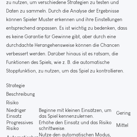
zu nutzen, um verschiedene Strategien zu testen und
Daten zu sammeln. Durch die Analyse der Ergebnisse
können Spieler Muster erkennen und ihre Einstellungen
entsprechend anpassen. Es ist wichtig zu bedenken, dass
es keine Garantie für Gewinne gibt, aber durch eine
durchdachte Herangehensweise können die Chancen
verbessert werden. Darüber hinaus ist es ratsam, die
Funktionen des Spiels, wie z. B. die automatische
Stoppfunktion, zu nutzen, um das Spiel zu kontrollieren.
Strategie
Beschreibung
Risiko
Niedriger
Beginne mit kleinen Einsätzen, um
Gering
Einsatz
das Spiel kennenzulernen.
Progressives
Erhöhe den Einsatz und das Risiko
Mittel
Risiko
schrittweise.
Nutze den automatischen Modus,