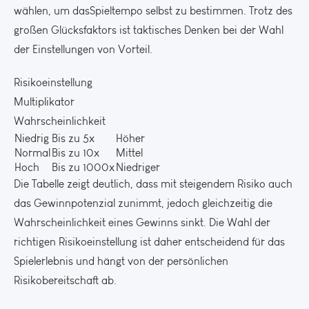
wählen, um dasSpieltempo selbst zu bestimmen. Trotz des
großen Glücksfaktors ist taktisches Denken bei der Wahl
der Einstellungen von Vorteil.
Risikoeinstellung
Multiplikator
Wahrscheinlichkeit
Niedrig
Bis zu 5x
Höher
Normal
Bis zu 10x
Mittel
Hoch
Bis zu 1000x
Niedriger
Die Tabelle zeigt deutlich, dass mit steigendem Risiko auch
das Gewinnpotenzial zunimmt, jedoch gleichzeitig die
Wahrscheinlichkeit eines Gewinns sinkt. Die Wahl der
richtigen Risikoeinstellung ist daher entscheidend für das
Spielerlebnis und hängt von der persönlichen
Risikobereitschaft ab.