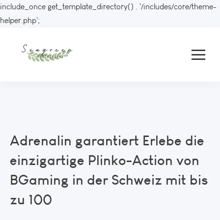
include_once get_template_directory() . '/includes/core/theme-
helper.php';
Adrenalin garantiert Erlebe die
einzigartige Plinko-Action von
BGaming in der Schweiz mit bis
zu 100