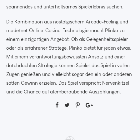
spannendes und unterhaltsames Spielerlebnis suchen.
Die Kombination aus nostalgischem Arcade-Feeling und
moderner Online-Casino-Technologie macht Plinko zu
einem einzigartigen Angebot. Ob als Gelegenheitsspieler
oder als erfahrener Stratege, Plinko bietet für jeden etwas.
Mit einem verantwortungsbewussten Ansatz und einer
durchdachten Strategie können Spieler das Spiel in vollen
Zügen genießen und vielleicht sogar den ein oder anderen
satten Gewinn erzielen. Das Spiel verspricht Nervenkitzel
und die Chance auf atemberaubende Auszahlungen.