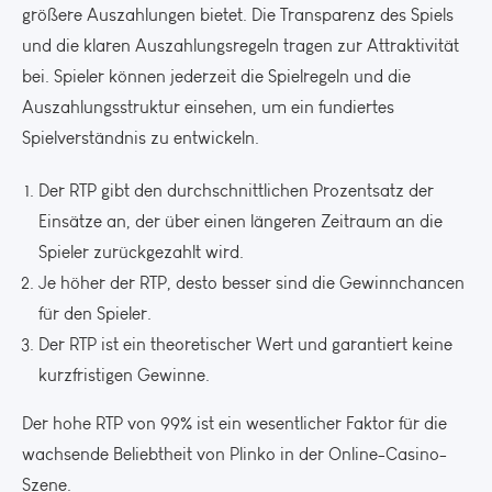
größere Auszahlungen bietet. Die Transparenz des Spiels
und die klaren Auszahlungsregeln tragen zur Attraktivität
bei. Spieler können jederzeit die Spielregeln und die
Auszahlungsstruktur einsehen, um ein fundiertes
Spielverständnis zu entwickeln.
Der RTP gibt den durchschnittlichen Prozentsatz der
Einsätze an, der über einen längeren Zeitraum an die
Spieler zurückgezahlt wird.
Je höher der RTP, desto besser sind die Gewinnchancen
für den Spieler.
Der RTP ist ein theoretischer Wert und garantiert keine
kurzfristigen Gewinne.
Der hohe RTP von 99% ist ein wesentlicher Faktor für die
wachsende Beliebtheit von Plinko in der Online-Casino-
Szene.