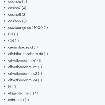
casino6
(5)
casino7
(4)
casino8
(3)
casino9
(3)
cccituango.co 14000
(1)
CH
(1)
CIB
(1)
cienmilpeces.cl
(1)
citybike-nordhorn.de
(1)
cityoflondonmile1
(1)
cityoflondonmile2
(1)
cityoflondonmile3
(1)
cityoflondonmile4
(1)
EC
(1)
elagentecine.cl
(4)
exbroker1
(1)