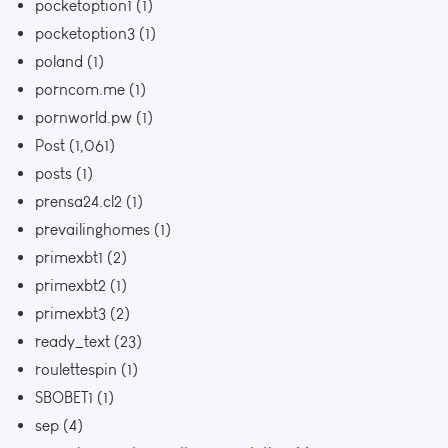
pocketoption1
(1)
pocketoption3
(1)
poland
(1)
porncom.me
(1)
pornworld.pw
(1)
Post
(1,061)
posts
(1)
prensa24.cl2
(1)
prevailinghomes
(1)
primexbt1
(2)
primexbt2
(1)
primexbt3
(2)
ready_text
(23)
roulettespin
(1)
SBOBET1
(1)
sep
(4)