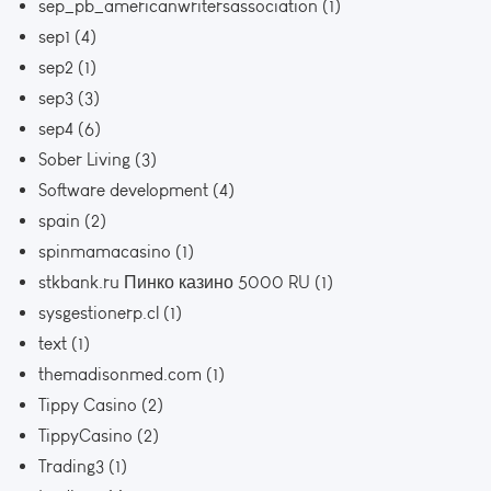
sep_pb_americanwritersassociation
(1)
sep1
(4)
sep2
(1)
sep3
(3)
sep4
(6)
Sober Living
(3)
Software development
(4)
spain
(2)
spinmamacasino
(1)
stkbank.ru Пинко казино 5000 RU
(1)
sysgestionerp.cl
(1)
text
(1)
themadisonmed.com
(1)
Tippy Casino
(2)
TippyCasino
(2)
Trading3
(1)