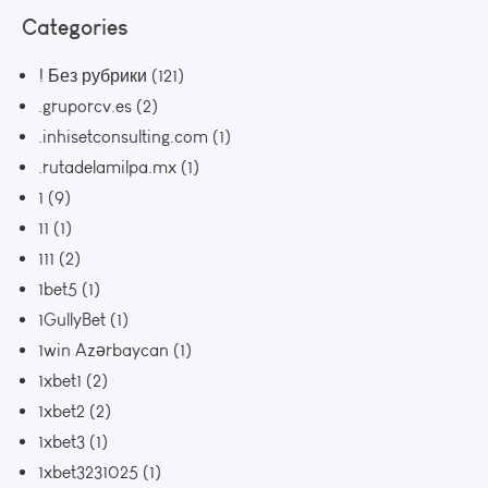
Categories
! Без рубрики
(121)
.gruporcv.es
(2)
.inhisetconsulting.com
(1)
.rutadelamilpa.mx
(1)
1
(9)
11
(1)
111
(2)
1bet5
(1)
1GullyBet
(1)
1win Azərbaycan
(1)
1xbet1
(2)
1xbet2
(2)
1xbet3
(1)
1xbet3231025
(1)