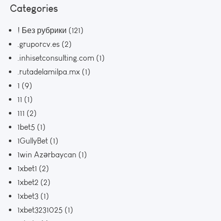
Categories
! Без рубрики
(121)
.gruporcv.es
(2)
.inhisetconsulting.com
(1)
.rutadelamilpa.mx
(1)
1
(9)
11
(1)
111
(2)
1bet5
(1)
1GullyBet
(1)
1win Azərbaycan
(1)
1xbet1
(2)
1xbet2
(2)
1xbet3
(1)
1xbet3231025
(1)