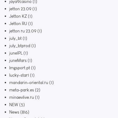
jaya9casino
(1)
jetton 23.09
(1)
Jetton KZ
(1)
Jetton RU
(1)
jetton ru 23.09
(1)
july_bt
(1)
july_btprod
(1)
juneIPL
(1)
juneMars
(1)
lmgsport.pt
(1)
lucky-star1
(1)
mandarin-oriental.ru
(1)
meta-park.es
(2)
minaevlive.ru
(1)
NEW
(5)
News
(816)