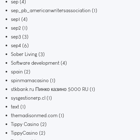
sep
(4)
sep_pb_americanwritersassociation
(1)
sep1
(4)
sep2
(1)
sep3
(3)
sep4
(6)
Sober Living
(3)
Software development
(4)
spain
(2)
spinmamacasino
(1)
stkbank.ru Пинко казино 5000 RU
(1)
sysgestionerp.cl
(1)
text
(1)
themadisonmed.com
(1)
Tippy Casino
(2)
TippyCasino
(2)