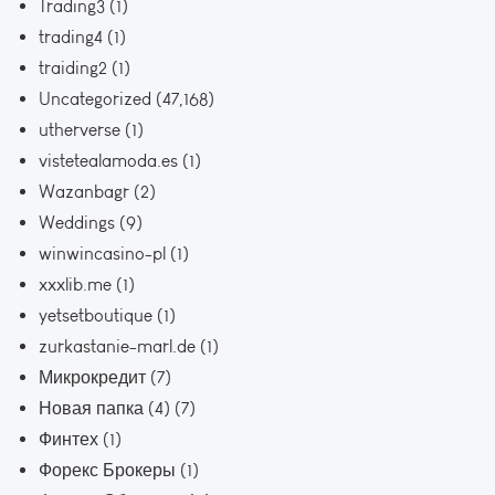
Trading3
(1)
trading4
(1)
traiding2
(1)
Uncategorized
(47,168)
utherverse
(1)
vistetealamoda.es
(1)
Wazanbagr
(2)
Weddings
(9)
winwincasino-pl
(1)
xxxlib.me
(1)
yetsetboutique
(1)
zurkastanie-marl.de
(1)
Микрокредит
(7)
Новая папка (4)
(7)
Финтех
(1)
Форекс Брокеры
(1)