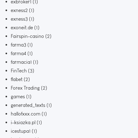
exbroker1
(1)
exness2
(1)
exness3
(1)
exoneit.de
(1)
Fairspin-casino
(2)
farma3
(1)
farma4
(1)
farmacia1
(1)
FinTech
(3)
flabet
(2)
Forex Trading
(2)
games
(1)
generated_texts
(1)
hallofxxx.com
(1)
i-ksiazka.pl
(1)
icestupa1
(1)