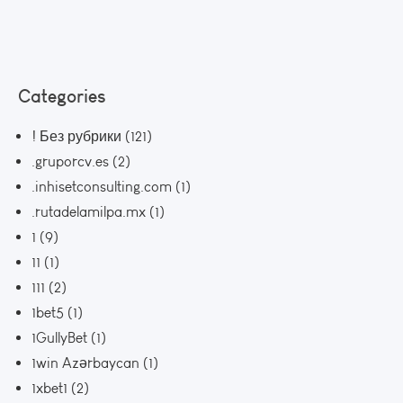
Categories
! Без рубрики
(121)
.gruporcv.es
(2)
.inhisetconsulting.com
(1)
.rutadelamilpa.mx
(1)
1
(9)
11
(1)
111
(2)
1bet5
(1)
1GullyBet
(1)
1win Azərbaycan
(1)
1xbet1
(2)