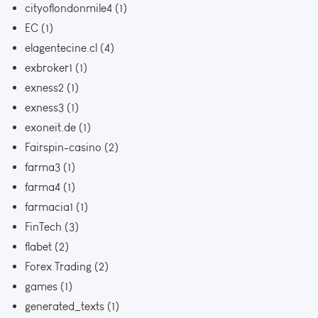
cityoflondonmile4
(1)
EC
(1)
elagentecine.cl
(4)
exbroker1
(1)
exness2
(1)
exness3
(1)
exoneit.de
(1)
Fairspin-casino
(2)
farma3
(1)
farma4
(1)
farmacia1
(1)
FinTech
(3)
flabet
(2)
Forex Trading
(2)
games
(1)
generated_texts
(1)