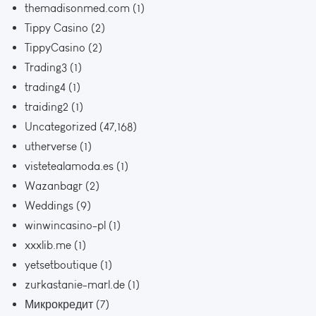
themadisonmed.com
(1)
Tippy Casino
(2)
TippyCasino
(2)
Trading3
(1)
trading4
(1)
traiding2
(1)
Uncategorized
(47,168)
utherverse
(1)
vistetealamoda.es
(1)
Wazanbagr
(2)
Weddings
(9)
winwincasino-pl
(1)
xxxlib.me
(1)
yetsetboutique
(1)
zurkastanie-marl.de
(1)
Микрокредит
(7)