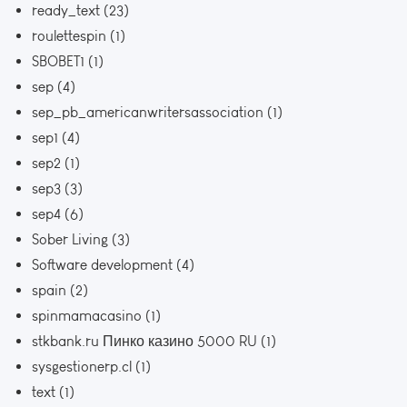
ready_text
(23)
roulettespin
(1)
SBOBET1
(1)
sep
(4)
sep_pb_americanwritersassociation
(1)
sep1
(4)
sep2
(1)
sep3
(3)
sep4
(6)
Sober Living
(3)
Software development
(4)
spain
(2)
spinmamacasino
(1)
stkbank.ru Пинко казино 5000 RU
(1)
sysgestionerp.cl
(1)
text
(1)