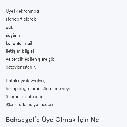
Üyelik ekranında
standart olarak
adı,
soyisim,
kullanıcı maili,
iletişim bilgisi
ve tercih edilen şifre
gibi
detaylar istenir.
Hatalı üyelik verileri,
hesap doğrulama sürecinde veya
ödeme taleplerinde
işlem reddine yol açabilir.
Bahsegel’e Üye Olmak İçin Ne