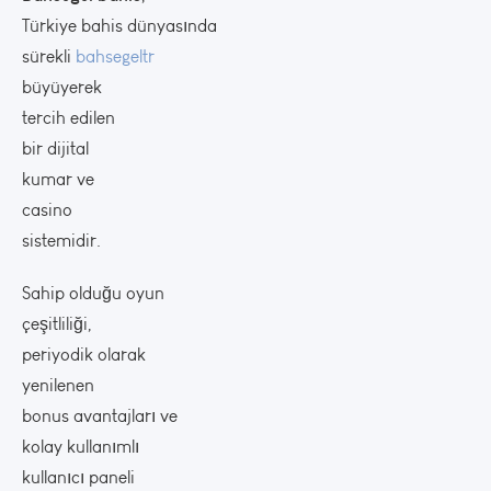
Türkiye bahis dünyasında
sürekli
bahsegeltr
büyüyerek
tercih edilen
bir dijital
kumar ve
casino
sistemidir.
Sahip olduğu oyun
çeşitliliği,
periyodik olarak
yenilenen
bonus avantajları ve
kolay kullanımlı
kullanıcı paneli