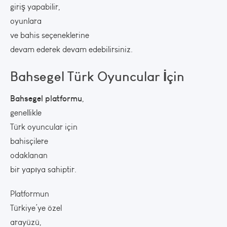
giriş yapabilir,
oyunlara
ve bahis seçeneklerine
devam ederek devam edebilirsiniz.
Bahsegel Türk Oyuncular İçin
Bahsegel platformu
,
genellikle
Türk oyuncular için
bahisçilere
odaklanan
bir yapıya sahiptir.
Platformun
Türkiye’ye özel
arayüzü,