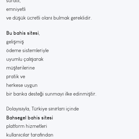
süratli,
emniyetli
ve düşük ücretli olanı bulmak gereklidir.
Bu bahis sitesi
,
gelişmiş
ödeme sistemleriyle
uyumlu çalışarak
müşterilerine
pratik ve
herkese uygun
bir banka desteği sunmayı ilke edinmiştir.
Dolayısıyla, Türkiye sınırları içinde
Bahsegel bahis sitesi
platform hizmetleri
kullanıcılar tarafından