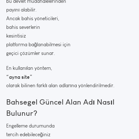
bu devlet müdahalelerinden
payını alabilir.
Ancak bahis yöneticileri,
bahis severlerin
kesintisiz
platforma bağlanabilmesi için
geçici çözümler sunar.
En kullanılan yöntem,
“ayna site”
olarak bilinen farklı alan adlarına yönlendirilmedir.
Bahsegel Güncel Alan Adı Nasıl
Bulunur?
Engelleme durumunda
tercih edebileceğiniz