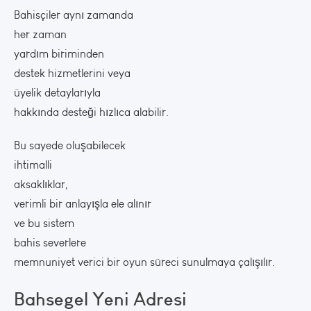
Bahisçiler aynı zamanda
her zaman
yardım biriminden
destek hizmetlerini veya
üyelik detaylarıyla
hakkında desteği hızlıca alabilir.
Bu sayede oluşabilecek
ihtimalli
aksaklıklar,
verimli bir anlayışla ele alınır
ve bu sistem
bahis severlere
memnuniyet verici bir oyun süreci sunulmaya çalışılır.
Bahsegel Yeni Adresi