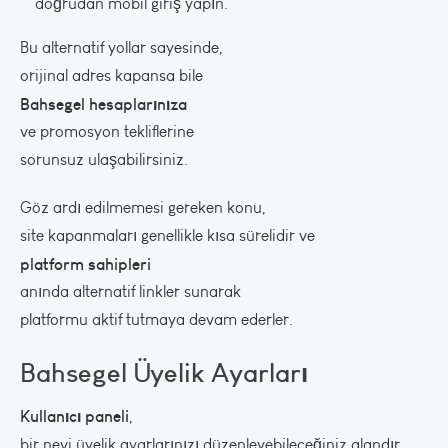
doğrudan mobil giriş yapın.
Bu alternatif yollar sayesinde,
orijinal adres kapansa bile
Bahsegel hesaplarınıza
ve promosyon tekliflerine
sorunsuz ulaşabilirsiniz.
Göz ardı edilmemesi gereken konu,
site kapanmaları genellikle kısa sürelidir ve
platform sahipleri
anında alternatif linkler sunarak
platformu aktif tutmaya devam ederler.
Bahsegel Üyelik Ayarları
Kullanıcı paneli
,
bir nevi üyelik ayarlarınızı düzenleyebileceğiniz alandır.