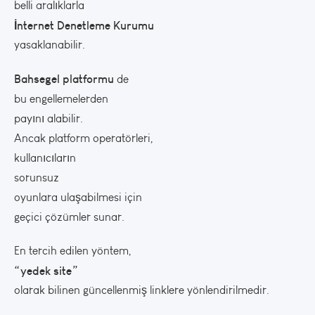
belli aralıklarla
İnternet Denetleme Kurumu
yasaklanabilir.
Bahsegel platformu
de
bu engellemelerden
payını alabilir.
Ancak platform operatörleri,
kullanıcıların
sorunsuz
oyunlara ulaşabilmesi için
geçici çözümler sunar.
En tercih edilen yöntem,
“yedek site”
olarak bilinen güncellenmiş linklere yönlendirilmedir.