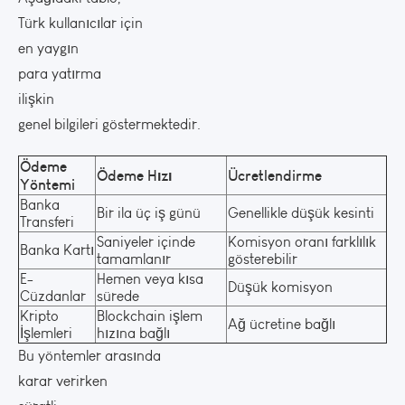
Türk kullanıcılar için
en yaygın
para yatırma
ilişkin
genel bilgileri göstermektedir.
Ödeme
Ödeme Hızı
Ücretlendirme
Yöntemi
Banka
Bir ila üç iş günü
Genellikle düşük kesinti
Transferi
Saniyeler içinde
Komisyon oranı farklılık
Banka Kartı
tamamlanır
gösterebilir
E-
Hemen veya kısa
Düşük komisyon
Cüzdanlar
sürede
Kripto
Blockchain işlem
Ağ ücretine bağlı
İşlemleri
hızına bağlı
Bu yöntemler arasında
karar verirken