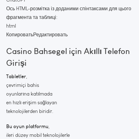
Ось HTML-розмітка із доданими спінтаксами для цього
фрагмента та таблиці:
html
КопироватьРедактировать
Casino Bahsegel için Akıllı Telefon
Girişi
Tabletler
,
çevrimiçi bahis
oyunlarına katılmada
en hızlı erişim sağlayan
teknolojilerden biridir.
Bu oyun platformu
,
ileri düzey mobil teknolojilerle