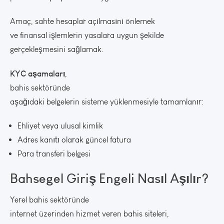
Amaç, sahte hesaplar açılmasını önlemek
ve finansal işlemlerin yasalara uygun şekilde
gerçekleşmesini sağlamak.
KYC aşamaları
,
bahis sektöründe
aşağıdaki belgelerin sisteme yüklenmesiyle tamamlanır:
Ehliyet veya ulusal kimlik
Adres kanıtı olarak güncel fatura
Para transferi belgesi
Bahsegel Giriş Engeli Nasıl Aşılır?
Yerel bahis sektöründe
internet üzerinden hizmet veren bahis siteleri,