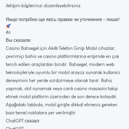
iletişim bilgilerinizi düzenleyebilirsiniz.
Якщо потрібно ще якісь правки чи уточнення – пиши!
4o
Вы сказали:
Casino Bahsegel için Akıllı Telefon Girişi Mobil cihazlar,
çevrimiçi bahis ve casino platformlarına erişimde en çok
tercih edilen araçlardan biridir. Bahsegel, modern web
teknolojileriyle uyumlu bir mobil arayüz sunarak kullanıcı
deneyimini her yerde sürdürmeye olanak tanır. Bahis
yapmak, slot oynamak veya canlı casino masasını takip
etmek mobil platform üzerinden de son derece kolaydır.
Aşağıdaki tabloda, mobil girişte dikkat etmeniz gereken
bazı temel noktalara yer verilmiştir
ChatGPT сказал:
ChatGPT