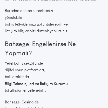
Buradan ödeme süreçlerinizi
yönetebilir,
bahis teşviklerinizi görüntüleyebilir ve
iletişim bilgilerinizi düzenleyebilirsiniz.
Bahsegel Engellenirse Ne
Yapmalı?
Yerel bahis sektöründe
dijital oyun platformları,
belli aralıklarla
Bilgi Teknolojileri ve İletişim Kurumu
tarafından engellenebilir.
Bahsegel Casino
de