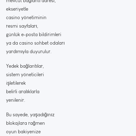
mevcut bağlantı adresi,
ekseriyetle
casino yönetiminin
resmi sayfaları,
günlük e-posta bildirimleri
ya da casino sohbet odaları
yardımıyla duyurulur.
Yedek bağlantılar,
sistem yöneticileri
işletilerek
belirli aralıklarla
yenilenir.
Bu sayede, yaşadığınız
blokajlara rağmen
oyun bakiyenize