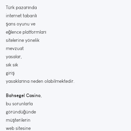
Türk pazarında
internet tabanlı
şans oyunu ve
eğlence platformları
sitelerine yönelik
mevzuat
yasalar,
sık sık
giriş
yasaklarına neden olabilmektedir.
Bahsegel Casino
,
bu sorunlarla
göründüğünde
müşterilerin
web sitesine