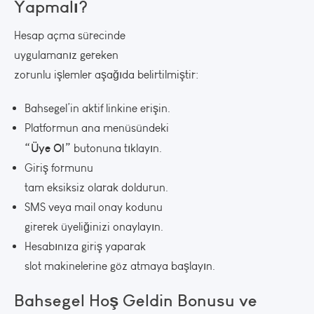
Yapmalı?
Hesap açma sürecinde
uygulamanız gereken
zorunlu işlemler aşağıda belirtilmiştir:
Bahsegel’in aktif linkine erişin.
Platformun ana menüsündeki
“Üye Ol”
butonuna tıklayın.
Giriş formunu
tam eksiksiz olarak doldurun.
SMS veya mail onay kodunu
girerek üyeliğinizi onaylayın.
Hesabınıza giriş yaparak
slot makinelerine göz atmaya başlayın.
Bahsegel Hoş Geldin Bonusu ve