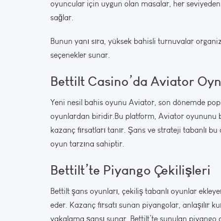
oyuncular için uygun olan masalar, her seviyede
sağlar.
Bunun yanı sıra, yüksek bahisli turnuvalar organiz
seçenekler sunar.
Bettilt Casino’da Aviator O
Yeni nesil bahis oyunu Aviator, son dönemde pop
oyunlardan biridir.Bu platform, Aviator oyununu b
kazanç fırsatları tanır. Şans ve strateji tabanlı b
oyun tarzına sahiptir.
Bettilt’te Piyango Çekilişleri
Bettilt şans oyunları, çekiliş tabanlı oyunlar ekl
eder. Kazanç fırsatı sunan piyangolar, anlaşılır ku
yakalama şansı sunar. Bettilt’te sunulan piyango oy