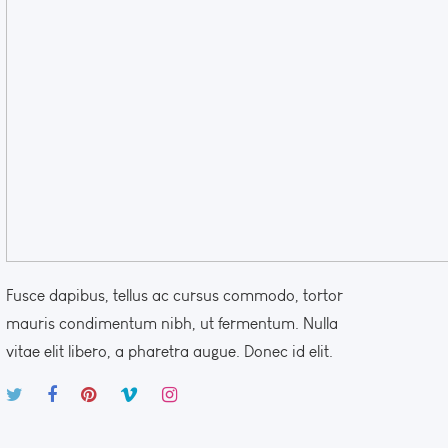
Fusce dapibus, tellus ac cursus commodo, tortor
mauris condimentum nibh, ut fermentum. Nulla
vitae elit libero, a pharetra augue. Donec id elit.