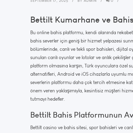
SEPTEMBER 17, 2025
BY
ADMIN
0
Bettilt Kumarhane ve Bahi
Bu online bahis platformu, kendi alanında rekabe
bahis severler için geniş bir hizmet yelpazesi su
bölümlerinde, canlı ve tekli spor bahisleri, dijital
sunulan canlı oyunlar ve lotolar ve anlık çekilişler
platform olmasına karşın, Türk oyunculara özel su
alternatifleri, Android ve iOS cihazlarla uyumlu mo
severlerin platformu daha çok tercih etmesine ka
önem veren yaklaşımıyla, kesintisiz müşteri hizm
tutmayı hedefler.
Bettilt Bahis Platformunun Av
Bettilt casino ve bahis sitesi, spor bahisleri ve ca