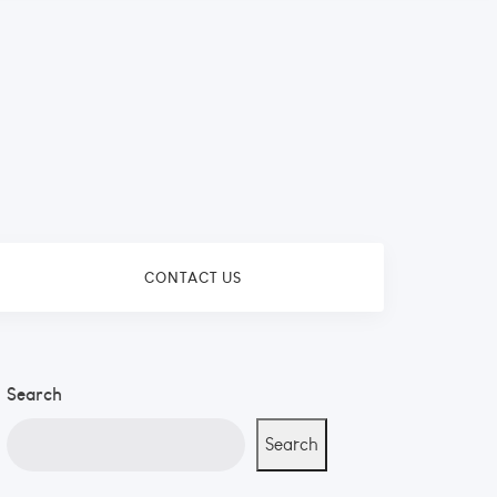
CONTACT US
Search
Search