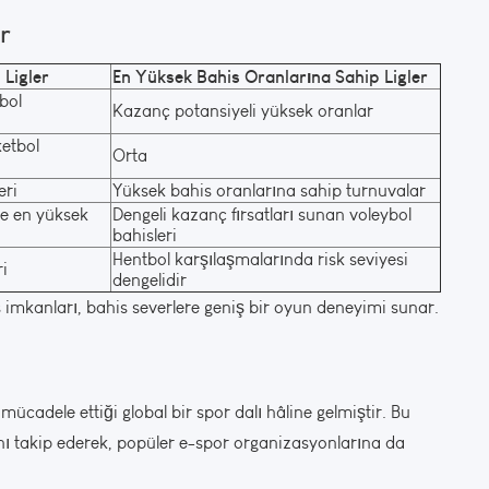
r
 Ligler
En Yüksek Bahis Oranlarına Sahip Ligler
bol
Kazanç potansiyeli yüksek oranlar
etbol
Orta
eri
Yüksek bahis oranlarına sahip turnuvalar
de en yüksek
Dengeli kazanç fırsatları sunan voleybol
bahisleri
Hentbol karşılaşmalarında risk seviyesi
ri
dengelidir
s imkanları, bahis severlere geniş bir oyun deneyimi sunar.
ücadele ettiği global bir spor dalı hâline gelmiştir. Bu
ı takip ederek, popüler e-spor organizasyonlarına da