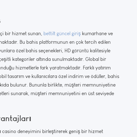
s
tçi bir hizmet sunan,
bettilt güncel giriş
kumarhane ve
nmaktadır. Bu bahis platformunun en çok tercih edilen
 oyunlara özel bahis seçenekleri, HD görüntü kalitesiyle
 çeşitli kategoriler altında sunulmaktadır. Global bir
nduğu hizmetlerle fark yaratmaktadır. Farklı yatırım
bil tasarım ve kullanıcılara özel indirim ve ödüller, bahis
tkıda bulunur. Bununla birlikte, müşteri memnuniyetine
etleri sunarak, müşteri memnuniyetini en üst seviyede
antajları
nlı casino deneyimini birleştirerek geniş bir hizmet