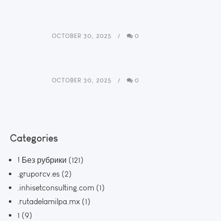
OCTOBER 30, 2025
0
OCTOBER 30, 2025
0
Categories
! Без рубрики
(121)
.gruporcv.es
(2)
.inhisetconsulting.com
(1)
.rutadelamilpa.mx
(1)
1
(9)