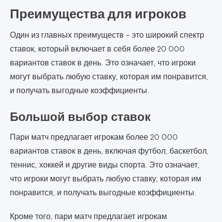
Преимущества для игроков
Один из главных преимуществ – это широкий спектр
ставок, который включает в себя более 20 000
вариантов ставок в день. Это означает, что игроки
могут выбрать любую ставку, которая им понравится,
и получать выгодные коэффициенты.
Большой выбор ставок
Пари матч предлагает игрокам более 20 000
вариантов ставок в день, включая футбол, баскетбол,
теннис, хоккей и другие виды спорта. Это означает,
что игроки могут выбрать любую ставку, которая им
понравится, и получать выгодные коэффициенты.
Кроме того, пари матч предлагает игрокам