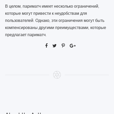
В целом, париматч имеет несколько ограничений,
которые могут привести к неудобствам для
пользователей. Однако, эти ограничения могут быть
компенсированы другими преимуществами, которые
предлагает париматч.