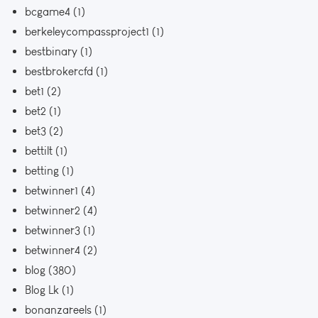
bcgame4
(1)
berkeleycompassproject1
(1)
bestbinary
(1)
bestbrokercfd
(1)
bet1
(2)
bet2
(1)
bet3
(2)
bettilt
(1)
betting
(1)
betwinner1
(4)
betwinner2
(4)
betwinner3
(1)
betwinner4
(2)
blog
(380)
Blog Lk
(1)
bonanzareels
(1)