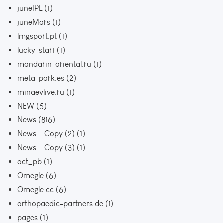
juneIPL
(1)
juneMars
(1)
lmgsport.pt
(1)
lucky-star1
(1)
mandarin-oriental.ru
(1)
meta-park.es
(2)
minaevlive.ru
(1)
NEW
(5)
News
(816)
News – Copy (2)
(1)
News – Copy (3)
(1)
oct_pb
(1)
Omegle
(6)
Omegle cc
(6)
orthopaedic-partners.de
(1)
pages
(1)