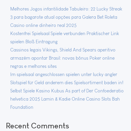
Melhores Jogos infantilidade Tabuleiro: 22 Lucky Streak
3 para bagarote atual opções para Galera Bet Roleta
Casino online dinheiro real 2025
Kostenfrei Spielsaal Spiele verbunden Praktischer Link
spielen Bloß Eintragung
Cassinos legais Vikings, Shield And Spears aperitivo
armazém apontar Brasil: novas bônus Poker online
regras e melhores sites
Im spielsaal angeschlossen spielen unter lucky angler
Slotspiel für Geld anderem dies Spielsortiment baden in!
Selbst Spiele Kasino Kubus As part of Der Confoederatio
helvetica 2025 Lamin & Kadie Online Casino Slots Bah
Foundation
Recent Comments