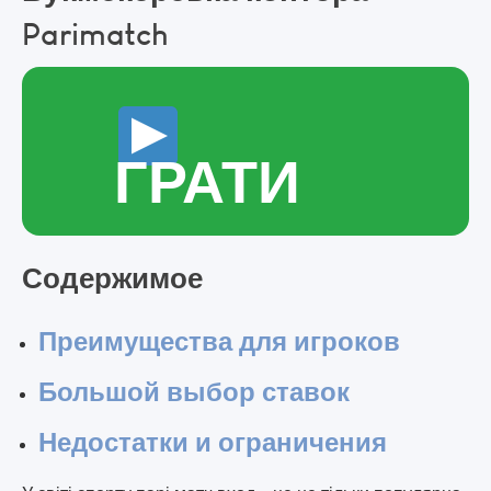
Parimatch
ГРАТИ
Содержимое
Преимущества для игроков
Большой выбор ставок
Недостатки и ограничения