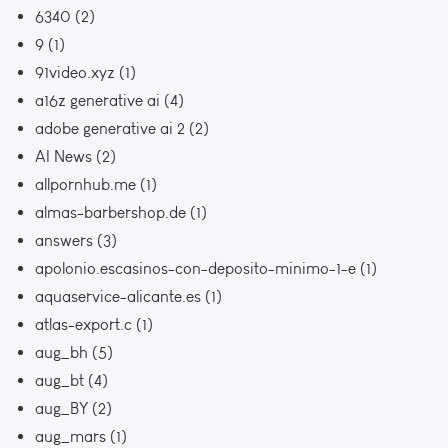
6340
(2)
9
(1)
91video.xyz
(1)
a16z generative ai
(4)
adobe generative ai 2
(2)
AI News
(2)
allpornhub.me
(1)
almas-barbershop.de
(1)
answers
(3)
apolonio.escasinos-con-deposito-minimo-1-e
(1)
aquaservice-alicante.es
(1)
atlas-export.c
(1)
aug_bh
(5)
aug_bt
(4)
aug_BY
(2)
aug_mars
(1)