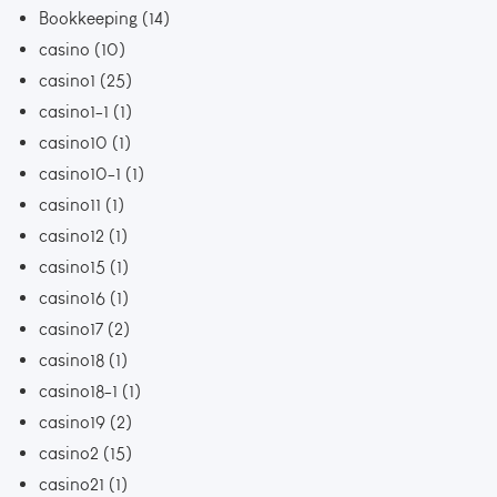
Bookkeeping
(14)
casino
(10)
casino1
(25)
casino1-1
(1)
casino10
(1)
casino10-1
(1)
casino11
(1)
casino12
(1)
casino15
(1)
casino16
(1)
casino17
(2)
casino18
(1)
casino18-1
(1)
casino19
(2)
casino2
(15)
casino21
(1)