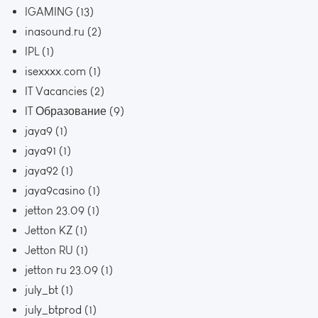
IGAMING
(13)
inasound.ru
(2)
IPL
(1)
isexxxx.com
(1)
IT Vacancies
(2)
IT Образование
(9)
jaya9
(1)
jaya91
(1)
jaya92
(1)
jaya9casino
(1)
jetton 23.09
(1)
Jetton KZ
(1)
Jetton RU
(1)
jetton ru 23.09
(1)
july_bt
(1)
july_btprod
(1)