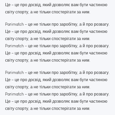
Це – це про досвід, який дозволяє вам бути частиною
світу спорту, а не тільки спостерігати за ним.
Parimatch – це не тільки про заробітку, а й про розвагу.
Це – це про досвід, який дозволяє вам бути частиною
світу спорту, а не тільки спостерігати за ним.
Parimatch – це не тільки про заробітку, а й про розвагу.
Це – це про досвід, який дозволяє вам бути частиною
світу спорту, а не тільки спостерігати за ним.
Parimatch – це не тільки про заробітку, а й про розвагу.
Це – це про досвід, який дозволяє вам бути частиною
світу спорту, а не тільки спостерігати за ним.
Parimatch – це не тільки про заробітку, а й про розвагу.
Це – це про досвід, який дозволяє вам бути частиною
світу спорту, а не тільки спостерігати за ним.