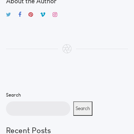
About the Author
Search
Search
Recent Posts