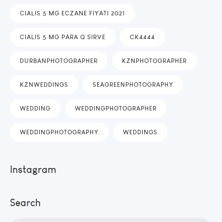
CIALIS 5 MG ECZANE FIYATI 2021
CIALIS 5 MG PARA Q SIRVE
CK4444
DURBANPHOTOGRAPHER
KZNPHOTOGRAPHER
KZNWEDDINGS
SEAGREENPHOTOGRAPHY
WEDDING
WEDDINGPHOTOGRAPHER
WEDDINGPHOTOGRAPHY
WEDDINGS
Instagram
Search