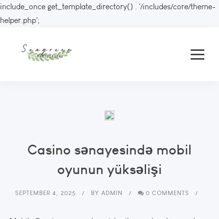
include_once get_template_directory() . '/includes/core/theme-
helper.php';
Casino sənayesində mobil
oyunun yüksəlişi
SEPTEMBER 4, 2025
BY
ADMIN
0 COMMENTS