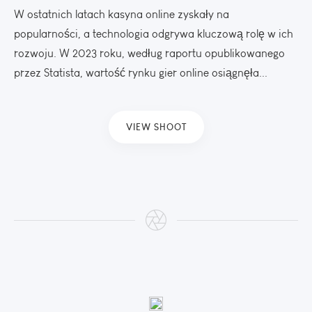
W ostatnich latach kasyna online zyskały na
popularności, a technologia odgrywa kluczową rolę w ich
rozwoju. W 2023 roku, według raportu opublikowanego
przez Statista, wartość rynku gier online osiągnęła...
VIEW SHOOT