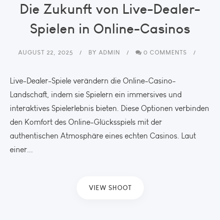
Die Zukunft von Live-Dealer-
Spielen in Online-Casinos
AUGUST 22, 2025
BY
ADMIN
0 COMMENTS
Live-Dealer-Spiele verändern die Online-Casino-
Landschaft, indem sie Spielern ein immersives und
interaktives Spielerlebnis bieten. Diese Optionen verbinden
den Komfort des Online-Glücksspiels mit der
authentischen Atmosphäre eines echten Casinos. Laut
einer...
VIEW SHOOT