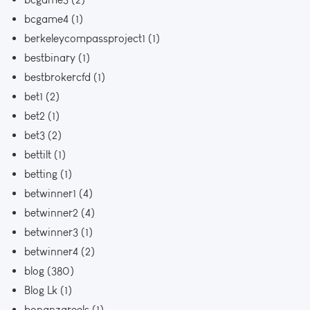
bcgame4
(1)
berkeleycompassproject1
(1)
bestbinary
(1)
bestbrokercfd
(1)
bet1
(2)
bet2
(1)
bet3
(2)
bettilt
(1)
betting
(1)
betwinner1
(4)
betwinner2
(4)
betwinner3
(1)
betwinner4
(2)
blog
(380)
Blog Lk
(1)
bonanzareels
(1)