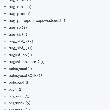
aug_mb_1
(1)
aug_prod
(1)
aug_pu_aipop_capewestcoast
(1)
aug_rb
(2)
aug_sb
(3)
aug_slot_2
(2)
aug_slot_3
(1)
august_pb
(1)
august_pb+_part2
(1)
bahisyasal
(1)
bahisyasal 8000
(2)
bahsegel
(3)
bcg4
(2)
bcgame1
(3)
bcgame2
(5)
bcgame3
(2)