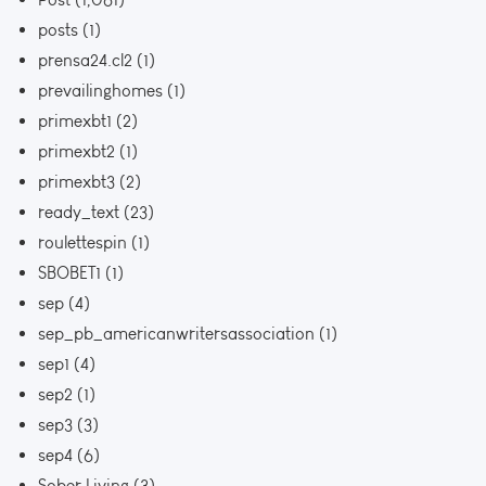
posts
(1)
prensa24.cl2
(1)
prevailinghomes
(1)
primexbt1
(2)
primexbt2
(1)
primexbt3
(2)
ready_text
(23)
roulettespin
(1)
SBOBET1
(1)
sep
(4)
sep_pb_americanwritersassociation
(1)
sep1
(4)
sep2
(1)
sep3
(3)
sep4
(6)
Sober Living
(3)