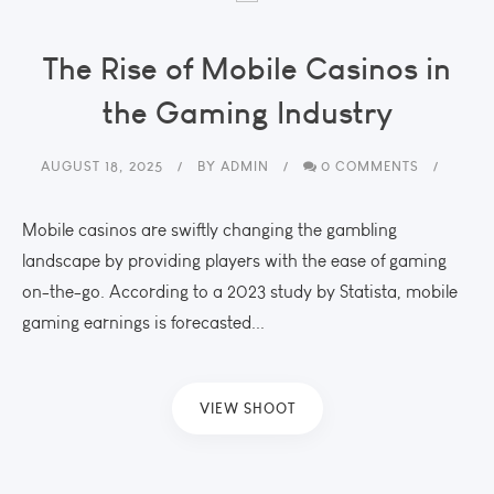
The Rise of Mobile Casinos in
the Gaming Industry
AUGUST 18, 2025
BY
ADMIN
0 COMMENTS
Mobile casinos are swiftly changing the gambling
landscape by providing players with the ease of gaming
on-the-go. According to a 2023 study by Statista, mobile
gaming earnings is forecasted...
VIEW SHOOT