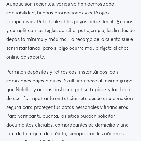
Aunque son recientes, varios ya han demostrado
confiabilidad, buenas promociones y catálogos
competitivos. Para realizar los pagos debes tener 18+ años
y cumplir con las reglas del sitio, por ejemplo, los límites de
depósito mínimo y máximo. La recarga de la cuenta suele
ser instantánea, pero si algo ocurre mal, dirígete al chat
online de soporte.
Permiten depósitos y retiros casi instantáneos, con
comisiones bajas o nulas. Skrill pertenece al mismo grupo
que Neteller y ambas destacan por su rapidez y facilidad
de uso. Es importante entrar siempre desde una conexión
segura para proteger tus datos personales y financieros.
Para verificar tu cuenta, los sitios pueden solicitar
documentos oficiales, comprobantes de domicilio y una
foto de tu tarjeta de crédito, siempre con los números