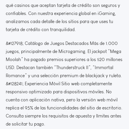
qué casinos que aceptan tarjeta de crédito son seguros y
confiables. Con nuestra experiencia global en iGaming,
analizamos cada detalle de los sitios para que uses tu
tarjeta de crédito con tranquilidad.
&#127918; Catálogo de Juegos Destacados Más de 1.000
juegos, principalmente de Microgaming. El jackpot “Mega
Moolah” ha pagado premios superiores a los $20 millones
USD. Destacan también “Thunderstruck II”, “Immortal
Romance” y una selección premium de blackjack y ruleta.
&#128241; Experiencia Móvil Sitio web completamente
responsivo optimizado para dispositivos móviles. No
cuenta con aplicación nativa, pero la versión web móvil
replica el 95% de las funcionalidades del sitio de escritorio.
Consulta siempre los requisitos de apuesta y límites antes
de solicitar tu pago.