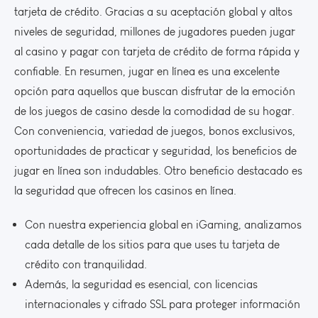
tarjeta de crédito. Gracias a su aceptación global y altos
niveles de seguridad, millones de jugadores pueden jugar
al casino y pagar con tarjeta de crédito de forma rápida y
confiable. En resumen, jugar en línea es una excelente
opción para aquellos que buscan disfrutar de la emoción
de los juegos de casino desde la comodidad de su hogar.
Con conveniencia, variedad de juegos, bonos exclusivos,
oportunidades de practicar y seguridad, los beneficios de
jugar en línea son indudables. Otro beneficio destacado es
la seguridad que ofrecen los casinos en línea.
Con nuestra experiencia global en iGaming, analizamos
cada detalle de los sitios para que uses tu tarjeta de
crédito con tranquilidad.
Además, la seguridad es esencial, con licencias
internacionales y cifrado SSL para proteger información