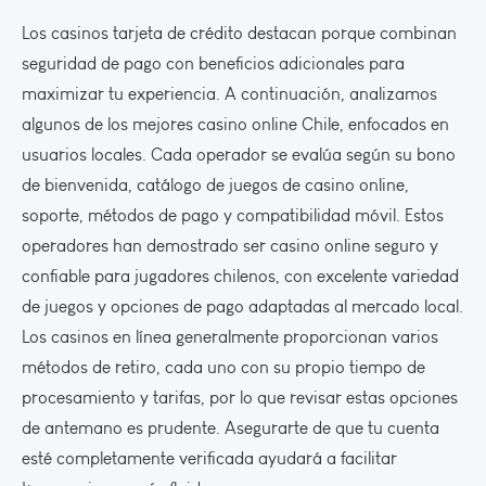
Los casinos tarjeta de crédito destacan porque combinan
seguridad de pago con beneficios adicionales para
maximizar tu experiencia. A continuación, analizamos
algunos de los mejores casino online Chile, enfocados en
usuarios locales. Cada operador se evalúa según su bono
de bienvenida, catálogo de juegos de casino online,
soporte, métodos de pago y compatibilidad móvil. Estos
operadores han demostrado ser casino online seguro y
confiable para jugadores chilenos, con excelente variedad
de juegos y opciones de pago adaptadas al mercado local.
Los casinos en línea generalmente proporcionan varios
métodos de retiro, cada uno con su propio tiempo de
procesamiento y tarifas, por lo que revisar estas opciones
de antemano es prudente. Asegurarte de que tu cuenta
esté completamente verificada ayudará a facilitar