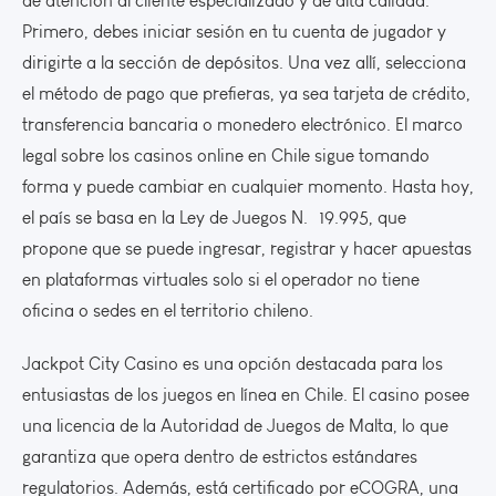
de atención al cliente especializado y de alta calidad.
Primero, debes iniciar sesión en tu cuenta de jugador y
dirigirte a la sección de depósitos. Una vez allí, selecciona
el método de pago que prefieras, ya sea tarjeta de crédito,
transferencia bancaria o monedero electrónico. El marco
legal sobre los casinos online en Chile sigue tomando
forma y puede cambiar en cualquier momento. Hasta hoy,
el país se basa en la Ley de Juegos N.º 19.995, que
propone que se puede ingresar, registrar y hacer apuestas
en plataformas virtuales solo si el operador no tiene
oficina o sedes en el territorio chileno.
Jackpot City Casino es una opción destacada para los
entusiastas de los juegos en línea en Chile. El casino posee
una licencia de la Autoridad de Juegos de Malta, lo que
garantiza que opera dentro de estrictos estándares
regulatorios. Además, está certificado por eCOGRA, una