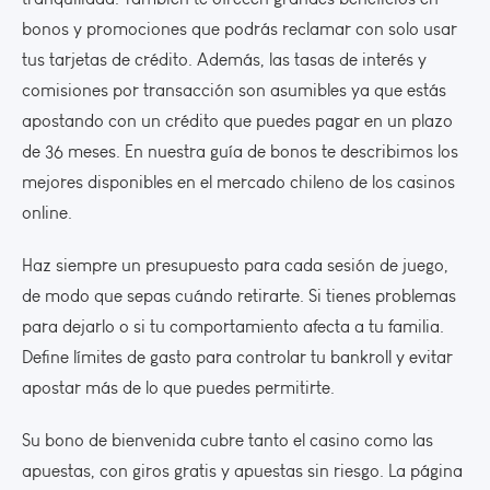
bonos y promociones que podrás reclamar con solo usar
tus tarjetas de crédito. Además, las tasas de interés y
comisiones por transacción son asumibles ya que estás
apostando con un crédito que puedes pagar en un plazo
de 36 meses. En nuestra guía de bonos te describimos los
mejores disponibles en el mercado chileno de los casinos
online.
Haz siempre un presupuesto para cada sesión de juego,
de modo que sepas cuándo retirarte. Si tienes problemas
para dejarlo o si tu comportamiento afecta a tu familia.
Define límites de gasto para controlar tu bankroll y evitar
apostar más de lo que puedes permitirte.
Su bono de bienvenida cubre tanto el casino como las
apuestas, con giros gratis y apuestas sin riesgo. La página