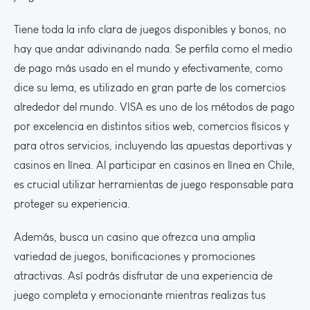
Tiene toda la info clara de juegos disponibles y bonos, no
hay que andar adivinando nada. Se perfila como el medio
de pago más usado en el mundo y efectivamente, como
dice su lema, es utilizado en gran parte de los comercios
alrededor del mundo. VISA es uno de los métodos de pago
por excelencia en distintos sitios web, comercios físicos y
para otros servicios, incluyendo las apuestas deportivas y
casinos en línea. Al participar en casinos en línea en Chile,
es crucial utilizar herramientas de juego responsable para
proteger su experiencia.
Además, busca un casino que ofrezca una amplia
variedad de juegos, bonificaciones y promociones
atractivas. Así podrás disfrutar de una experiencia de
juego completa y emocionante mientras realizas tus