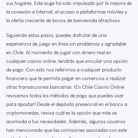
sus hogares. Este auge ha sido impulsado por la mejora de
la conexión a Internet, el acceso a plataformas móviles y
la oferta creciente de bonos de bienvenida atractivos.
Siguiendo estos pasos, puedes disfrutar de una
experiencia de juego en línea sin problemas y agradable
en Chile. Al momento de jugar con dinero real en
cualquier casino online, tendrás que vincular una opción
de pago. Con esto nos referimos a cualquier producto
financiero que te permita pagar en comercios o realizar
otras transacciones bancarias. ¡En Chile Casino Online
revisamos todos los métodos de pago que puedes usar
para apostar! Desde el depósito presencial en el banco a
criptomonedas, revisa cuál es la opción que más se
acomoda a tus necesidades. Además, algunos usuarios
han mencionado que las comisiones asociadas con este