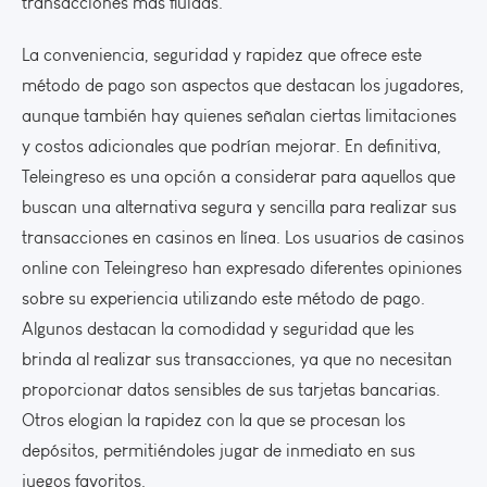
transacciones más fluidas.
La conveniencia, seguridad y rapidez que ofrece este
método de pago son aspectos que destacan los jugadores,
aunque también hay quienes señalan ciertas limitaciones
y costos adicionales que podrían mejorar. En definitiva,
Teleingreso es una opción a considerar para aquellos que
buscan una alternativa segura y sencilla para realizar sus
transacciones en casinos en línea. Los usuarios de casinos
online con Teleingreso han expresado diferentes opiniones
sobre su experiencia utilizando este método de pago.
Algunos destacan la comodidad y seguridad que les
brinda al realizar sus transacciones, ya que no necesitan
proporcionar datos sensibles de sus tarjetas bancarias.
Otros elogian la rapidez con la que se procesan los
depósitos, permitiéndoles jugar de inmediato en sus
juegos favoritos.