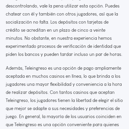
descontrolando, vale la pena utilizar esta opción. Puedes
chatear con él y también con otros jugadores, así que la
socialización no falta. Los depósitos con tarjetas de
crédito se acreditan en un plazo de cinco a veinte
minutos. No obstante, en nuestra experiencia hemos
experimentado procesos de verificación de identidad que
piden los bancos y pueden tardar incluso un par de horas.
Además, Teleingreso es una opción de pago ampliamente
aceptada en muchos casinos en línea, lo que brinda a los
jugadores una mayor flexibilidad y conveniencia a la hora
de realizar depósitos. Con tantos casinos que aceptan
Teleingreso, los jugadores tienen la libertad de elegir el sitio
que mejor se adapte a sus necesidades y preferencias de
juego. En general, la mayoría de los usuarios coinciden en
que Teleingreso es una opción conveniente para quienes