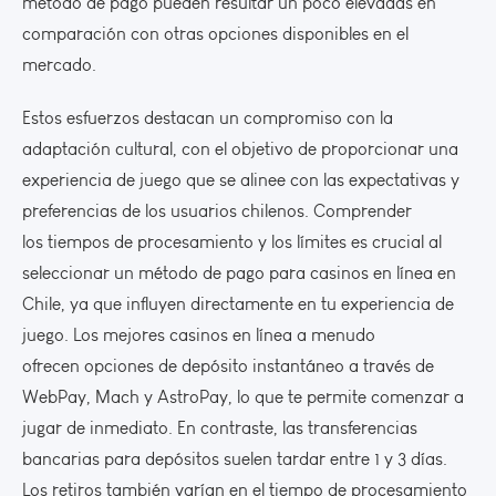
método de pago pueden resultar un poco elevadas en
comparación con otras opciones disponibles en el
mercado.
Estos esfuerzos destacan un compromiso con la
adaptación cultural, con el objetivo de proporcionar una
experiencia de juego que se alinee con las expectativas y
preferencias de los usuarios chilenos. Comprender
los tiempos de procesamiento y los límites es crucial al
seleccionar un método de pago para casinos en línea en
Chile, ya que influyen directamente en tu experiencia de
juego. Los mejores casinos en línea a menudo
ofrecen opciones de depósito instantáneo a través de
WebPay, Mach y AstroPay, lo que te permite comenzar a
jugar de inmediato. En contraste, las transferencias
bancarias para depósitos suelen tardar entre 1 y 3 días.
Los retiros también varían en el tiempo de procesamiento