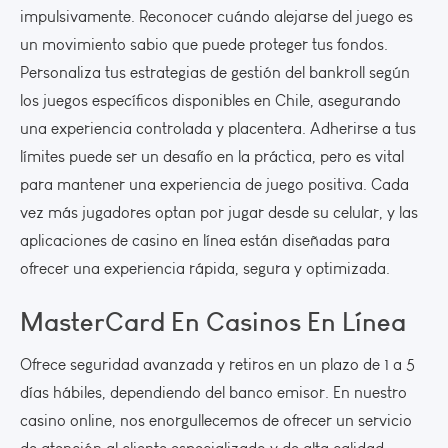
impulsivamente. Reconocer cuándo alejarse del juego es
un movimiento sabio que puede proteger tus fondos.
Personaliza tus estrategias de gestión del bankroll según
los juegos específicos disponibles en Chile, asegurando
una experiencia controlada y placentera. Adherirse a tus
límites puede ser un desafío en la práctica, pero es vital
para mantener una experiencia de juego positiva. Cada
vez más jugadores optan por jugar desde su celular, y las
aplicaciones de casino en línea están diseñadas para
ofrecer una experiencia rápida, segura y optimizada.
MasterCard En Casinos En Línea
Ofrece seguridad avanzada y retiros en un plazo de 1 a 5
días hábiles, dependiendo del banco emisor. En nuestro
casino online, nos enorgullecemos de ofrecer un servicio