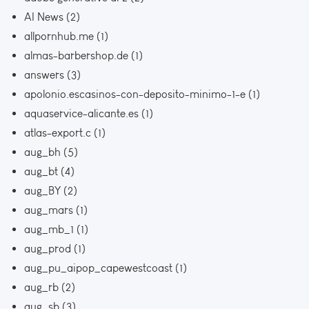
AI News
(2)
allpornhub.me
(1)
almas-barbershop.de
(1)
answers
(3)
apolonio.escasinos-con-deposito-minimo-1-e
(1)
aquaservice-alicante.es
(1)
atlas-export.c
(1)
aug_bh
(5)
aug_bt
(4)
aug_BY
(2)
aug_mars
(1)
aug_mb_1
(1)
aug_prod
(1)
aug_pu_aipop_capewestcoast
(1)
aug_rb
(2)
aug_sb
(3)