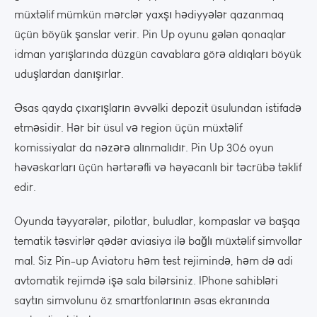
müxtəlif mümkün mərclər yaxşı hədiyyələr qazanmaq
üçün böyük şanslar verir. Pin Up oyunu gələn qonaqlar
idman yarışlarında düzgün cavablara görə aldıqları böyük
uduşlardan danışırlar.
Əsas qayda çıxarışların əvvəlki depozit üsulundan istifadə
etməsidir. Hər bir üsul və region üçün müxtəlif
komissiyalar da nəzərə alınmalıdır. Pin Up 306 oyun
həvəskarları üçün hərtərəfli və həyəcanlı bir təcrübə təklif
edir.
Oyunda təyyarələr, pilotlar, buludlar, kompaslar və başqa
tematik təsvirlər qədər aviasiya ilə bağlı müxtəlif simvollar
mal. Siz Pin-up Aviatoru həm test rejimində, həm də adi
avtomatik rejimdə işə sala bilərsiniz. IPhone sahibləri
saytın simvolunu öz smartfonlarının əsas ekranında