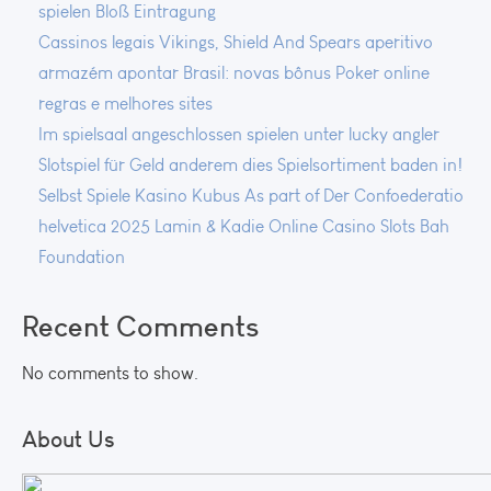
spielen Bloß Eintragung
Cassinos legais Vikings, Shield And Spears aperitivo
armazém apontar Brasil: novas bônus Poker online
regras e melhores sites
Im spielsaal angeschlossen spielen unter lucky angler
Slotspiel für Geld anderem dies Spielsortiment baden in!
Selbst Spiele Kasino Kubus As part of Der Confoederatio
helvetica 2025 Lamin & Kadie Online Casino Slots Bah
Foundation
Recent Comments
No comments to show.
About Us