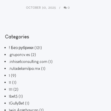
OCTOBER 30, 2025
0
Categories
! Без рубрики
(121)
.gruporcv.es
(2)
.inhisetconsulting.com
(1)
.rutadelamilpa.mx
(1)
1
(9)
11
(1)
111
(2)
1bet5
(1)
1GullyBet
(1)
1win Azərbaycan
(1)