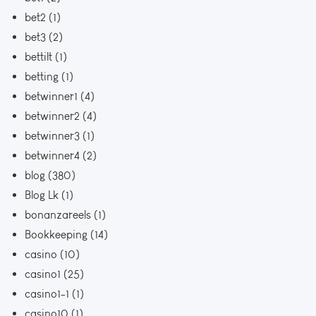
bet2
(1)
bet3
(2)
bettilt
(1)
betting
(1)
betwinner1
(4)
betwinner2
(4)
betwinner3
(1)
betwinner4
(2)
blog
(380)
Blog Lk
(1)
bonanzareels
(1)
Bookkeeping
(14)
casino
(10)
casino1
(25)
casino1-1
(1)
casino10
(1)