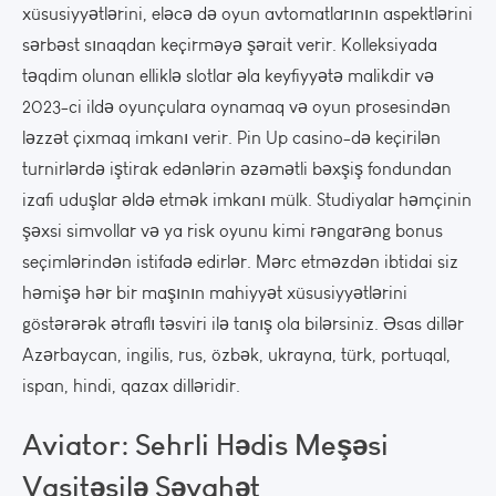
xüsusiyyətlərini, eləcə də oyun avtomatlarının aspektlərini
sərbəst sınaqdan keçirməyə şərait verir. Kolleksiyada
təqdim olunan elliklə slotlar əla keyfiyyətə malikdir və
2023-ci ildə oyunçulara oynamaq və oyun prosesindən
ləzzət çixmaq imkanı verir. Pin Up casino-də keçirilən
turnirlərdə iştirak edənlərin əzəmətli bəxşiş fondundan
izafi uduşlar əldə etmək imkanı mülk. Studiyalar həmçinin
şəxsi simvollar və ya risk oyunu kimi rəngarəng bonus
seçimlərindən istifadə edirlər. Mərc etməzdən ibtidai siz
həmişə hər bir maşının mahiyyət xüsusiyyətlərini
göstərərək ətraflı təsviri ilə tanış ola bilərsiniz. Əsas dillər
Azərbaycan, ingilis, rus, özbək, ukrayna, türk, portuqal,
ispan, hindi, qazax dilləridir.
Aviator: Sehrli Hədis Meşəsi
Vasitəsilə Səyahət