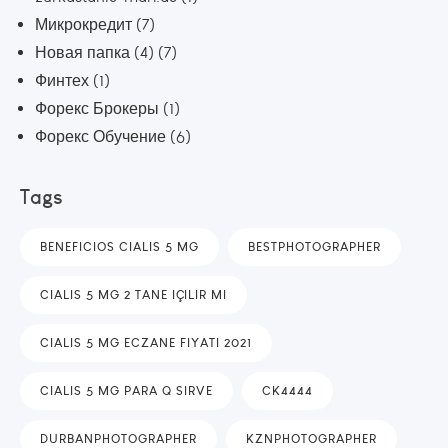
Микрокредит
(7)
Новая папка (4)
(7)
Финтех
(1)
Форекс Брокеры
(1)
Форекс Обучение
(6)
Tags
BENEFICIOS CIALIS 5 MG
BESTPHOTOGRAPHER
CIALIS 5 MG 2 TANE IÇILIR MI
CIALIS 5 MG ECZANE FIYATI 2021
CIALIS 5 MG PARA Q SIRVE
CK4444
DURBANPHOTOGRAPHER
KZNPHOTOGRAPHER